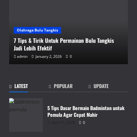
Olahraga Bulu Tangkis
7 Tips & Tirik Untuk Permainan Bulu Tangkis
Jadi Lebih Efektif
admin
January 2, 2026
0
LATEST
POPULAR
UPDATE
5 Tips Dasar Bermain Badminton untuk
Pemula Agar Cepat Mahir
April 11, 2026
0