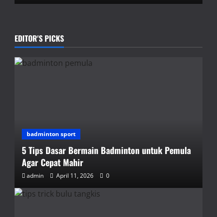
EDITOR'S PICKS
badminton sport
5 Tips Dasar Bermain Badminton untuk Pemula
Agar Cepat Mahir
admin
April 11, 2026
0