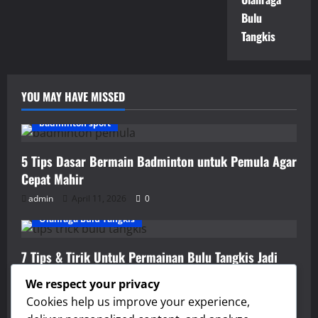
Bulu
Tangkis
YOU MAY HAVE MISSED
badminton sport
5 Tips Dasar Bermain Badminton untuk Pemula Agar
Cepat Mahir
admin
April 11, 2026
0
Olahraga Bulu Tangkis
7 Tips & Tirik Untuk Permainan Bulu Tangkis Jadi
Lebih Efektif
We respect your privacy
admin
January 2, 2026
0
Cookies help us improve your experience,
Olahraga Bulu Tangkis