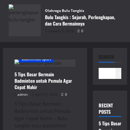
Olahraga Bulu Tangkis
Bulu Tangkis : Sejarah, Perlengkapan,
dan Cara Bermainnya
January 2, 2026
0
SEARCH
badminton sport
5 Tips Dasar Bermain
Search
Badminton untuk Pemula Agar
Cepat Mahir
admin
April 11, 2026
0
5 Tips Dasar Bermain
RECENT
Badminton untuk Pemula
POSTS
Agar Cepat Mahir – Bulu
5 Tips Dasar
tangkis atau badminton