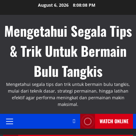
Skip
August 6, 2026
8:08:08 PM
to
content
Mengetahui Segala Tips
& Trik Untuk Bermain
Bulu Tangkis
Mengetahui segala tips dan trik untuk bermain bulu tangkis,
mulai dari teknik dasar, strategi permainan, hingga latihan
efektif agar performa meningkat dan permainan makin
maksimal.
WATCH ONLINE
Primary
Menu