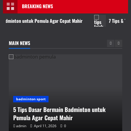
BREAKING NEWS
adminton untuk Pemula Agar Cepat Mahir
7 Tips & Tirik
MAIN NEWS
badminton sport
5 Tips Dasar Bermain Badminton untuk
Pemula Agar Cepat Mahir
admin
April 11, 2026
0