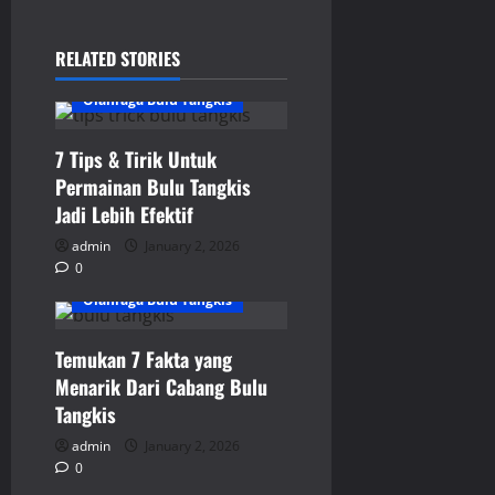
RELATED STORIES
Olahraga Bulu Tangkis
7 Tips & Tirik Untuk
Permainan Bulu Tangkis
Jadi Lebih Efektif
admin
January 2, 2026
0
Olahraga Bulu Tangkis
Temukan 7 Fakta yang
Menarik Dari Cabang Bulu
Tangkis
admin
January 2, 2026
0