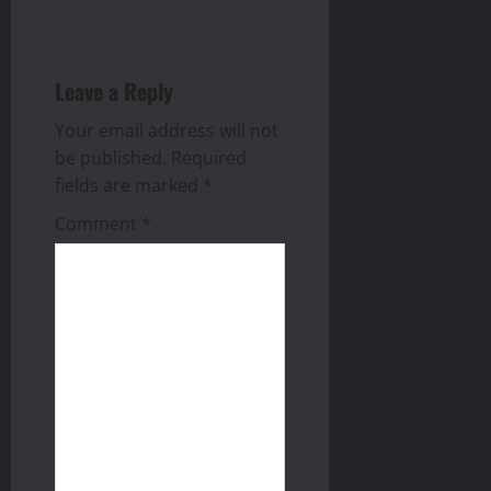
s
t
Leave a Reply
n
Your email address will not
a
be published.
Required
fields are marked
*
v
Comment
*
i
g
a
t
i
o