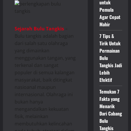
untuk
Pemula
Agar Cepat
Mahir
Sejarah Bulu Tangkis
–
7 Tips &
Bulu tangkis adalah bagian
Tirik Untuk
dari salah satu olahraga
Permainan
yang dimainkan
Bulu
menggunakan tangan, yang
Tangkis Jadi
terkenal dan sangat
Lebih
populer di semua kalangan
Efektif
masyarakat, baik ditingkat
nasioanal maupun
Temukan 7
internasional. Olahraga ini
Fakta yang
bukan hanya
Menarik
mengandalkan kekuatan
Dari Cabang
fisik, melainkan
Bulu
membutuhkan kelincahan
Tangkis