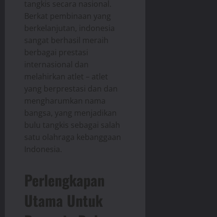
tangkis secara nasional.
Berkat pembinaan yang
berkelanjutan, indonesia
sangat berhasil meraih
berbagai prestasi
internasional dan
melahirkan atlet – atlet
yang berprestasi dan dan
mengharumkan nama
bangsa, yang menjadikan
bulu tangkis sebagai salah
satu olahraga kebanggaan
Indonesia.
Perlengkapan
Utama Untuk