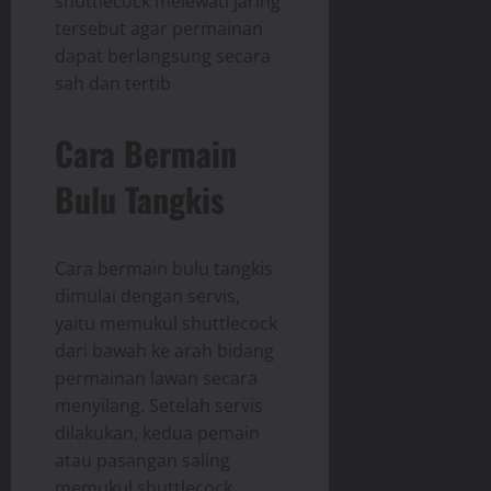
shuttlecock melewati jaring
tersebut agar permainan
dapat berlangsung secara
sah dan tertib
Cara Bermain
Bulu Tangkis
Cara bermain bulu tangkis
dimulai dengan servis,
yaitu memukul shuttlecock
dari bawah ke arah bidang
permainan lawan secara
menyilang. Setelah servis
dilakukan, kedua pemain
atau pasangan saling
memukul shuttlecock