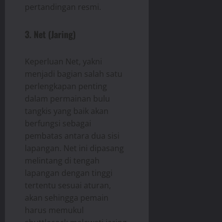
pertandingan resmi.
3. Net (Jaring)
Keperluan Net, yakni
menjadi bagian salah satu
perlengkapan penting
dalam permainan bulu
tangkis yang baik akan
berfungsi sebagai
pembatas antara dua sisi
lapangan. Net ini dipasang
melintang di tengah
lapangan dengan tinggi
tertentu sesuai aturan,
akan sehingga pemain
harus memukul