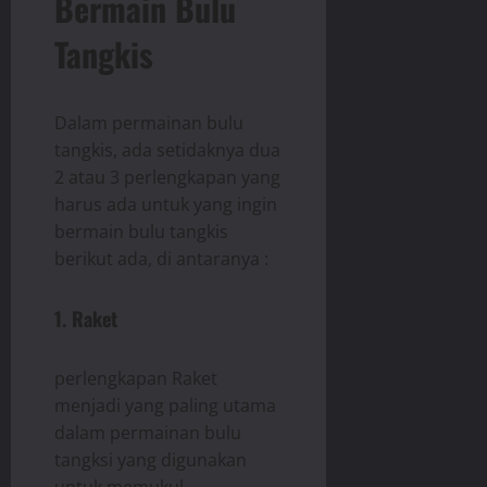
Bermain Bulu
Tangkis
Dalam permainan bulu
tangkis, ada setidaknya dua
2 atau 3 perlengkapan yang
harus ada untuk yang ingin
bermain bulu tangkis
berikut ada, di antaranya :
1. Raket
perlengkapan Raket
menjadi yang paling utama
dalam permainan bulu
tangksi yang digunakan