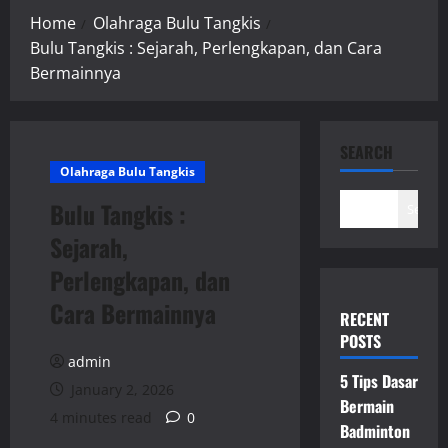
Home
Olahraga Bulu Tangkis
Bulu Tangkis : Sejarah, Perlengkapan, dan Cara
Bermainnya
SEARCH
Olahraga Bulu Tangkis
Bulu Tangkis :
Search
Sejarah,
Perlengkapan, dan
Cara Bermainnya
RECENT
POSTS
admin
5 Tips Dasar
January 2, 2026
Bermain
4 minutes read
0
Badminton