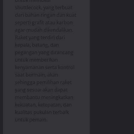
untuk memukul
shuttlecock, yang terbuat
dari bahan ringan dan kuat
seperti grafit atau karbon
agar mudah dikendalikan.
Raket yang terdiri dari
kepala, batang, dan
pegangan yang dirancang
untuk memberikan
kenyamanan serta kontrol
saat bermain, akan
sehingga pemilihan raket
yang sesuai akan dapat
membantu meningkatkan
kekuatan, ketepatan, dan
kualitas pukulan terbaik
untuk pemain.